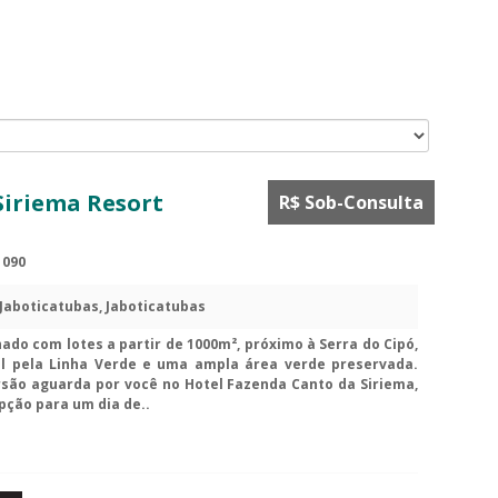
Siriema Resort
R$ Sob-Consulta
1090
Jaboticatubas, Jaboticatubas
do com lotes a partir de 1000m², próximo à Serra do Cipó,
l pela Linha Verde e uma ampla área verde preservada.
rsão aguarda por você no Hotel Fazenda Canto da Siriema,
pção para um dia de..