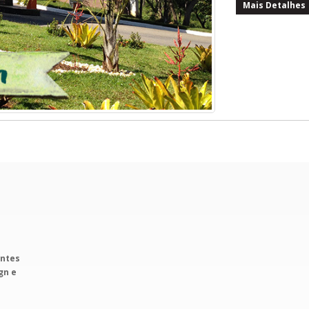
Mais Detalhes
entes
gn e