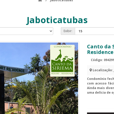
/
Jaboticatubas
Jaboticatubas
Exibir:
Canto da 
Residence
Código: 09429
Localização:
Condomínio fecha
com acesso fáci
Ainda mais dive
uma delícia de o