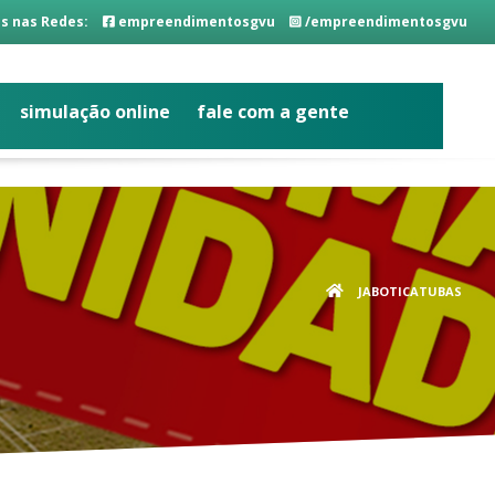
s nas Redes:
empreendimentosgvu
/empreendimentosgvu
simulação online
fale com a gente
JABOTICATUBAS