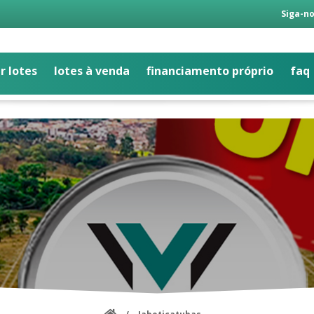
Siga-no
r lotes
lotes à venda
financiamento próprio
faq