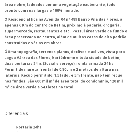
área nobre, ladeados por uma vegetação exuberante, todo
pronto com ruas largas e 100% murado.
O Residencial fica na Avenida 04 nº 489 Bairro Vila das Flores, a
apenas 6 Km do Centro de Betim, próximo à padaria, drogaria,
supermercado, restaurantes e etc. Possui área verde de fundo e
área preservada no centro, além de muitas casas de alto padrão
construídas e várias em obras.
Ótima topografia, terrenos planos, declives e aclives, vista para
Lagoa Várzea das Flores, kartódromo e toda cidade de betim,
duas portarias 24hs (Social e serviço), ronda armada 24 hs.
Permitido mureta frontal de 0,80cm e 2 metros de altura nas
laterais, Recuo permitido, 1,5 lado , e 5m frente, não tem recuo
nos fundos. São 600 mil m² de área total de condomínio, 120 mil
m² de área verde e 543 lotes no total.
Diferenciais
Portaria 24hs