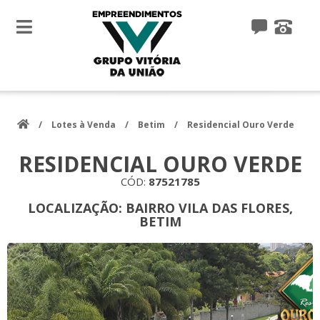
toggle
navigation
/
Lotes à Venda
/
Betim
/
Residencial Ouro Verde
RESIDENCIAL OURO VERDE
CÓD:
87521785
LOCALIZAÇÃO:
BAIRRO VILA DAS FLORES,
BETIM