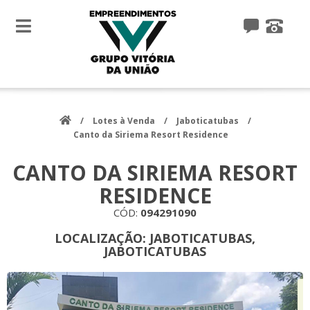
toggle
navigation
/
Lotes à Venda
/
Jaboticatubas
/
Canto da Siriema Resort Residence
CANTO DA SIRIEMA RESORT
RESIDENCE
CÓD:
094291090
LOCALIZAÇÃO:
JABOTICATUBAS,
JABOTICATUBAS