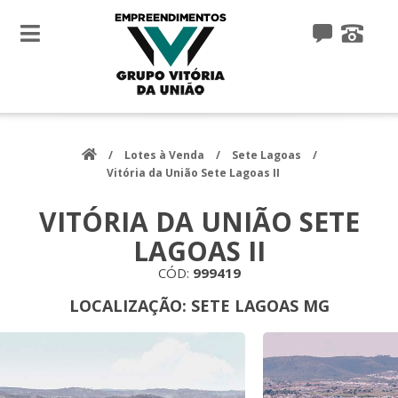
toggle
navigation
/
Lotes à Venda
/
Sete Lagoas
/
Vitória da União Sete Lagoas II
VITÓRIA DA UNIÃO SETE
LAGOAS II
CÓD:
999419
LOCALIZAÇÃO:
SETE LAGOAS MG